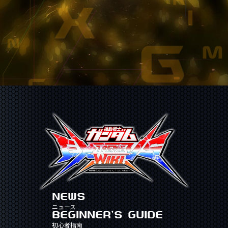
NEWS
ニュース
BEGINNER'S GUIDE
初心者指南