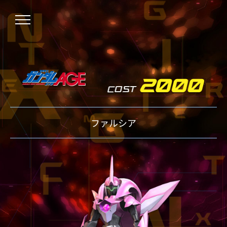
NEWS
ファルシア
ニュース
OVER BOOST
オーバーブースト
XVOOST
クロスブースト
EXVS2
エクストリームバーサス2
MAXI BOOST ON
マキシブーストオン
BEGINNER'S GUIDE
初心者指南
TECHNIQUE