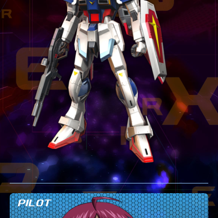
テクニック
GLOSSARY
用語集
BUTTON PLACEMENT
ゲームパッドボタン配置
TWITTER
ツイッター
YOUTUBE
ユーチューブ
PILOT