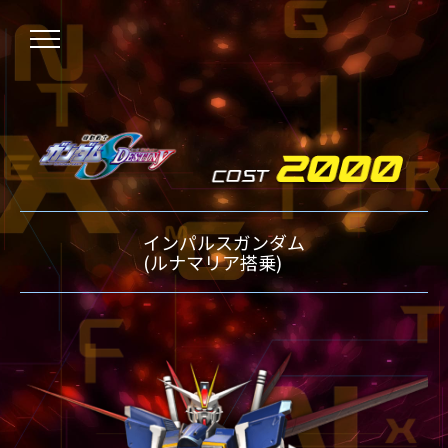
NEWS
インパルスガンダム
ニュース
OVER BOOST
(ルナマリア搭乗)
オーバーブースト
XVOOST
クロスブースト
EXVS2
エクストリームバーサス2
MAXI BOOST ON
マキシブーストオン
BEGINNER'S GUIDE
初心者指南
TECHNIQUE