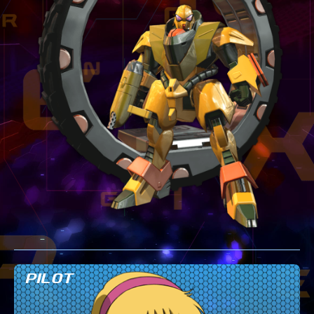
テクニック
GLOSSARY
用語集
BUTTON PLACEMENT
ゲームパッドボタン配置
TWITTER
ツイッター
YOUTUBE
ユーチューブ
PILOT