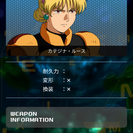
カテジナ・ルース
耐久力
変形
✕
換装
✕
WEAPON
INFORMATION