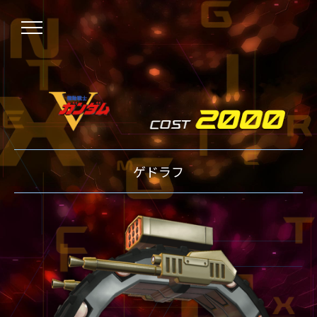
NEWS
ゲドラフ
ニュース
OVER BOOST
オーバーブースト
XVOOST
クロスブースト
EXVS2
エクストリームバーサス2
MAXI BOOST ON
マキシブーストオン
BEGINNER'S GUIDE
初心者指南
TECHNIQUE