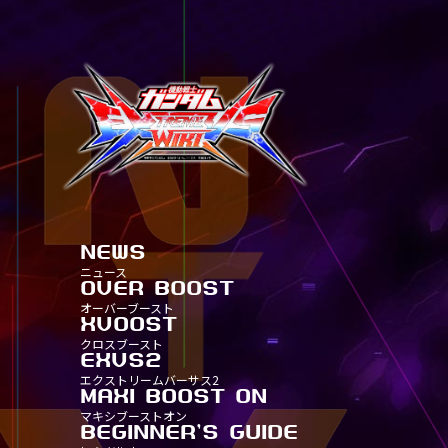
NEWS
ニュース
OVER BOOST
ALL
オーバーブースト
全機体一覧
XVOOST
TITLE
ALL
クロスブースト
タイトル別30
全機体一覧
EXVS2
TITLE
TITLE
ALL
エクストリームバーサス2
タイトル別25
タイトル別30
全機体一覧
MAXI BOOST ON
TITLE
TITLE
TITLE
ALL
マキシブーストオン
タイトル別20
タイトル別25
タイトル別30
全機体一覧
BEGINNER'S GUIDE
TITLE-
TITLE
TITLE
TITLE