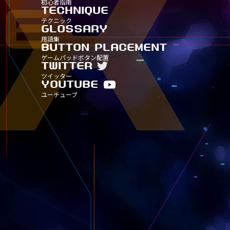
初心者指南
タイトル別15
タイトル別20
タイトル別25
タイトル別30
TECHNIQUE
TITLE-
TITLE
TITLE
テクニック
タイトル別15
タイトル別20
タイトル別25
GLOSSARY
TITLE-
TITLE
用語集
タイトル別15
タイトル別20
BUTTON PLACEMENT
TITLE-
ゲームパッドボタン配置
タイトル別15
TWITTER
ツイッター
YOUTUBE
ユーチューブ