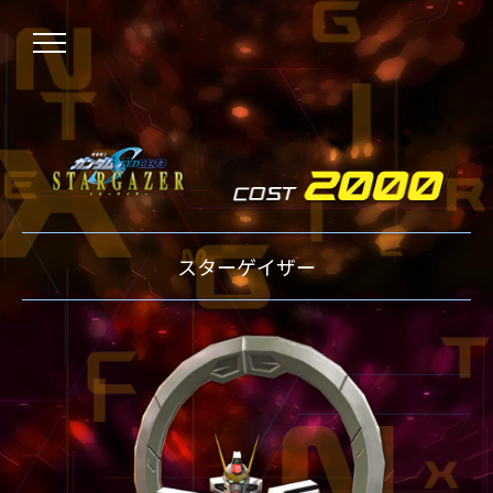
NEWS
スターゲイザー
ニュース
OVER BOOST
オーバーブースト
XVOOST
クロスブースト
EXVS2
エクストリームバーサス2
MAXI BOOST ON
マキシブーストオン
BEGINNER'S GUIDE
初心者指南
TECHNIQUE