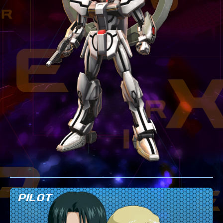
テクニック
GLOSSARY
用語集
BUTTON PLACEMENT
ゲームパッドボタン配置
TWITTER
ツイッター
YOUTUBE
ユーチューブ
PILOT