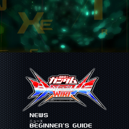
NEWS
ニュース
BEGINNER'S GUIDE