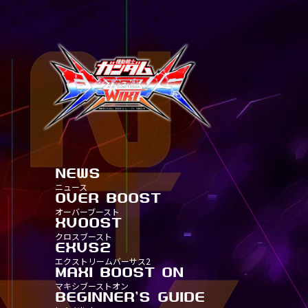
NEWS
ニュース
OVER BOOST
ALL
オーバーブースト
全機体一覧
XVOOST
TITLE
ALL
クロスブースト
タイトル別30
全機体一覧
EXVS2
TITLE
TITLE
ALL
エクストリームバーサス2
タイトル別25
タイトル別30
全機体一覧
MAXI BOOST ON
TITLE
TITLE
TITLE
ALL
マキシブーストオン
タイトル別20
タイトル別25
タイトル別30
全機体一覧
BEGINNER'S GUIDE
TITLE-
TITLE
TITLE
TITLE