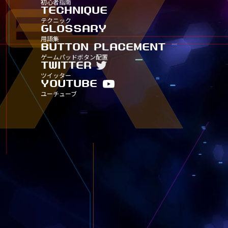
初心者指南
タイトル別15
タイトル別20
タイトル別25
タイトル別30
TECHNIQUE
TITLE-
TITLE
TITLE
テクニック
タイトル別15
タイトル別20
タイトル別25
GLOSSARY
TITLE-
TITLE
用語集
タイトル別15
タイトル別20
BUTTON PLACEMENT
TITLE-
ゲームパッドボタン配置
タイトル別15
TWITTER
ツイッター
YOUTUBE
ユーチューブ