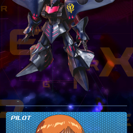
テクニック
GLOSSARY
用語集
BUTTON PLACEMENT
ゲームパッドボタン配置
TWITTER
ツイッター
YOUTUBE
ユーチューブ
PILOT