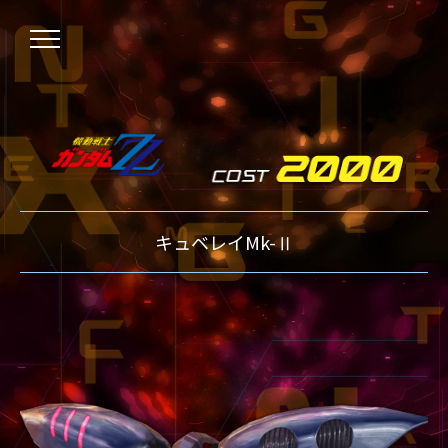
NEWS
キュベレイMk-Ⅱ
ニュース
OVER BOOST
オーバーブースト
XVOOST
クロスブースト
EXVS2
エクストリームバーサス2
MAXI BOOST ON
マキシブーストオン
BEGINNER'S GUIDE
初心者指南
TECHNIQUE