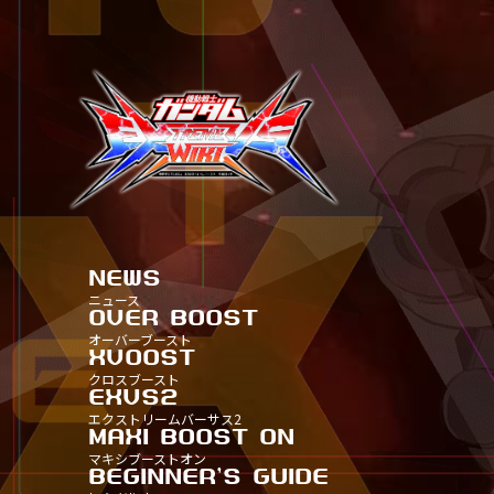
NEWS
ニュース
OVER BOOST
ALL
オーバーブースト
全機体一覧
XVOOST
TITLE
ALL
クロスブースト
タイトル別30
全機体一覧
EXVS2
TITLE
TITLE
ALL
エクストリームバーサス2
タイトル別25
タイトル別30
全機体一覧
MAXI BOOST ON
TITLE
TITLE
TITLE
ALL
マキシブーストオン
タイトル別20
タイトル別25
タイトル別30
全機体一覧
BEGINNER'S GUIDE
TITLE-
TITLE
TITLE
TITLE