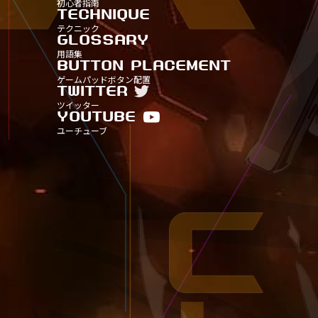
初心者指南
タイトル別15
タイトル別20
タイトル別25
タイトル別30
TECHNIQUE
TITLE-
TITLE
TITLE
テクニック
タイトル別15
タイトル別20
タイトル別25
GLOSSARY
TITLE-
TITLE
用語集
タイトル別15
タイトル別20
BUTTON PLACEMENT
TITLE-
ゲームパッドボタン配置
タイトル別15
TWITTER
ツイッター
YOUTUBE
ユーチューブ