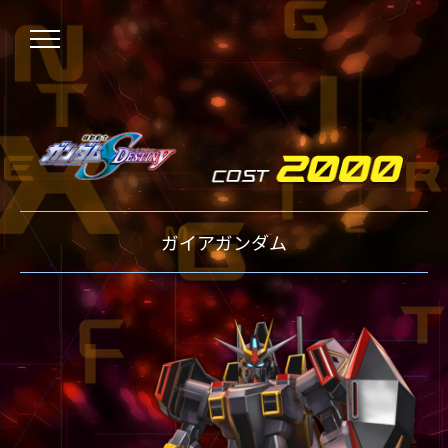
NEWS
ガイアガンダム
ニュース
OVER BOOST
オーバーブースト
XVOOST
クロスブースト
EXVS2
エクストリームバーサス2
MAXI BOOST ON
マキシブーストオン
BEGINNER'S GUIDE
初心者指南
TECHNIQUE