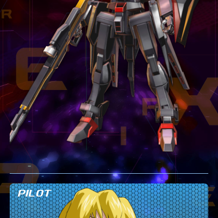
テクニック
GLOSSARY
用語集
BUTTON PLACEMENT
ゲームパッドボタン配置
TWITTER
ツイッター
YOUTUBE
ユーチューブ
PILOT