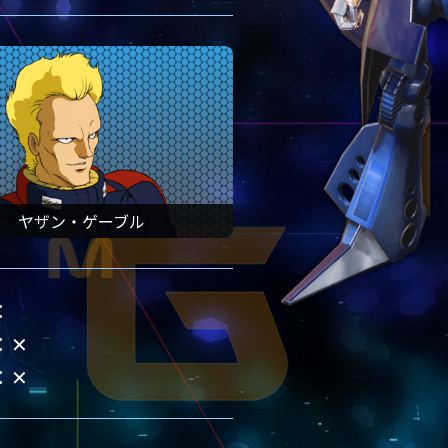
ヤザン・ゲーブル
✕
✕