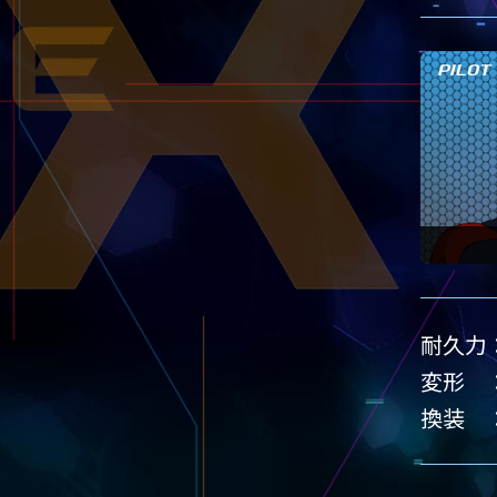
PILOT
耐久力
変形
換装