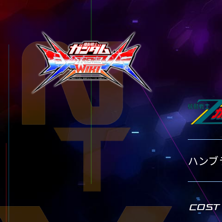
テクニック
タイトル別15
タイトル別20
タイトル別25
GLOSSARY
TITLE-
TITLE
用語集
タイトル別15
タイトル別20
BUTTON PLACEMENT
TITLE-
ゲームパッドボタン配置
タイトル別15
TWITTER
ツイッター
YOUTUBE
ユーチューブ
ハンブ