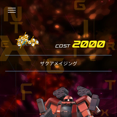
NEWS
ザクアメイジング
ニュース
OVER BOOST
オーバーブースト
XVOOST
クロスブースト
EXVS2
エクストリームバーサス2
MAXI BOOST ON
マキシブーストオン
BEGINNER'S GUIDE
初心者指南
TECHNIQUE