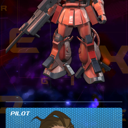
テクニック
GLOSSARY
用語集
BUTTON PLACEMENT
ゲームパッドボタン配置
TWITTER
ツイッター
YOUTUBE
ユーチューブ
PILOT