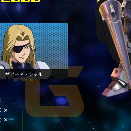
ザビーネ・シャル
✕
✕