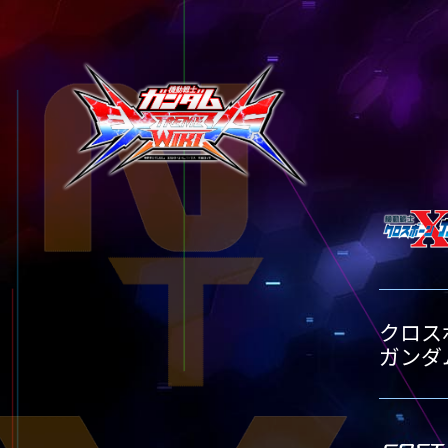
テクニック
タイトル別15
タイトル別20
タイトル別25
GLOSSARY
TITLE-
TITLE
用語集
タイトル別15
タイトル別20
BUTTON PLACEMENT
TITLE-
ゲームパッドボタン配置
タイトル別15
TWITTER
ツイッター
YOUTUBE
ユーチューブ
クロス
ガンダ