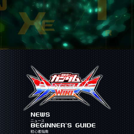
NEWS
ニュース
BEGINNER'S GUIDE
初心者指南