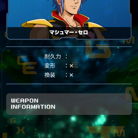
耐久力
変形
✕
換装
✕
WEAPON
INFORMATION