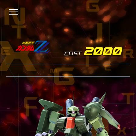
NEWS
ニュース
OVER BOOST
オーバーブースト
XVOOST
クロスブースト
EXVS2
エクストリームバーサス2
MAXI BOOST ON
マキシブーストオン
BEGINNER'S GUIDE
初心者指南
TECHNIQUE