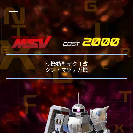
高機動型ザクⅡ改
NEWS
シン・マツナガ機
ニュース
OVER BOOST
オーバーブースト
XVOOST
クロスブースト
EXVS2
エクストリームバーサス2
MAXI BOOST ON
マキシブーストオン
BEGINNER'S GUIDE
初心者指南
TECHNIQUE