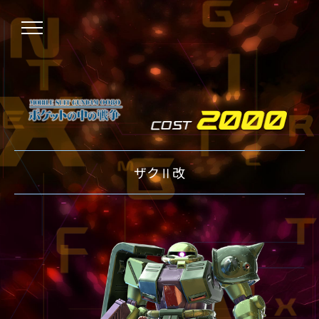
NEWS
ザクⅡ改
ニュース
OVER BOOST
オーバーブースト
XVOOST
クロスブースト
EXVS2
エクストリームバーサス2
MAXI BOOST ON
マキシブーストオン
BEGINNER'S GUIDE
初心者指南
TECHNIQUE