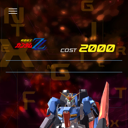
NEWS
ニュース
OVER BOOST
オーバーブースト
XVOOST
クロスブースト
EXVS2
エクストリームバーサス2
MAXI BOOST ON
マキシブーストオン
BEGINNER'S GUIDE
初心者指南
TECHNIQUE