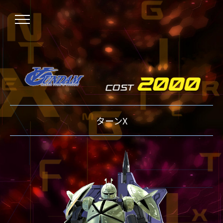
NEWS
ターンX
ニュース
OVER BOOST
オーバーブースト
XVOOST
クロスブースト
EXVS2
エクストリームバーサス2
MAXI BOOST ON
マキシブーストオン
BEGINNER'S GUIDE
初心者指南
TECHNIQUE