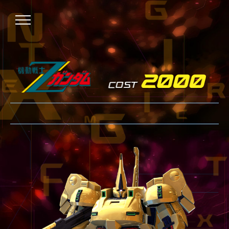
NEWS
ニュース
OVER BOOST
オーバーブースト
XVOOST
クロスブースト
EXVS2
エクストリームバーサス2
MAXI BOOST ON
マキシブーストオン
BEGINNER'S GUIDE
初心者指南
TECHNIQUE