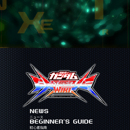
NEWS
ニュース
BEGINNER'S GUIDE
初心者指南