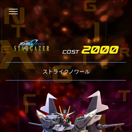
NEWS
ストライクノワール
ニュース
OVER BOOST
オーバーブースト
XVOOST
クロスブースト
EXVS2
エクストリームバーサス2
MAXI BOOST ON
マキシブーストオン
BEGINNER'S GUIDE
初心者指南
TECHNIQUE