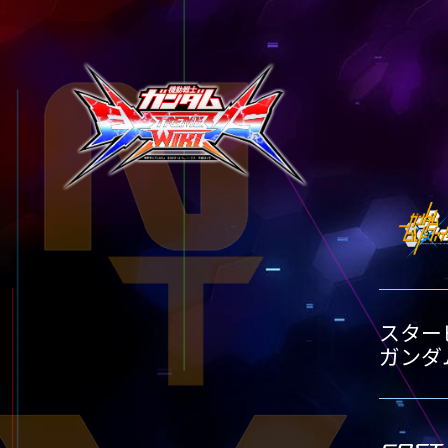
テクニック
タイトル別15
タイトル別20
タイトル別25
GLOSSARY
TITLE-
TITLE
用語集
タイトル別15
タイトル別20
BUTTON PLACEMENT
TITLE-
ゲームパッドボタン配置
タイトル別15
TWITTER
ツイッター
YOUTUBE
ユーチューブ
スター
ガンダ