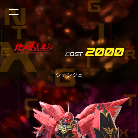
NEWS
シナンジュ
ニュース
OVER BOOST
オーバーブースト
XVOOST
クロスブースト
EXVS2
エクストリームバーサス2
MAXI BOOST ON
マキシブーストオン
BEGINNER'S GUIDE
初心者指南
TECHNIQUE