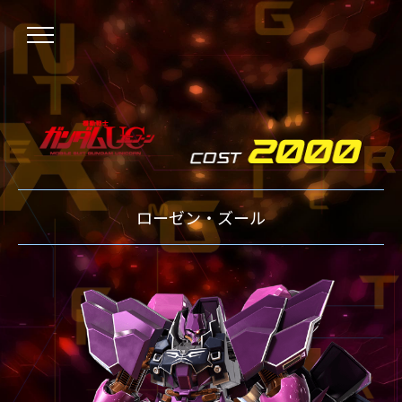
NEWS
ローゼン・ズール
ニュース
OVER BOOST
オーバーブースト
XVOOST
クロスブースト
EXVS2
エクストリームバーサス2
MAXI BOOST ON
マキシブーストオン
BEGINNER'S GUIDE
初心者指南
TECHNIQUE