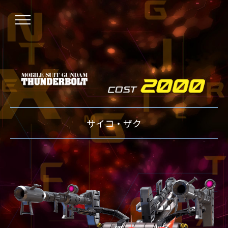
NEWS
サイコ・ザク
ニュース
OVER BOOST
オーバーブースト
XVOOST
クロスブースト
EXVS2
エクストリームバーサス2
MAXI BOOST ON
マキシブーストオン
BEGINNER'S GUIDE
初心者指南
TECHNIQUE