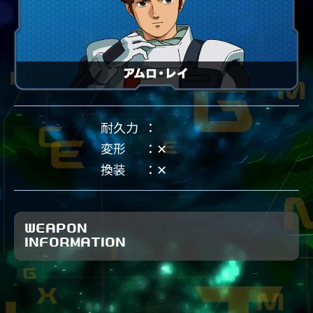
耐久力
変形
✕
換装
✕
WEAPON
INFORMATION