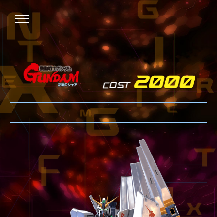
NEWS
ニュース
OVER BOOST
オーバーブースト
XVOOST
クロスブースト
EXVS2
エクストリームバーサス2
MAXI BOOST ON
マキシブーストオン
BEGINNER'S GUIDE
初心者指南
TECHNIQUE