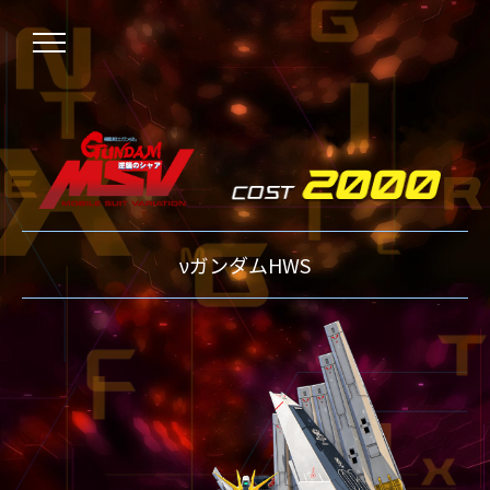
NEWS
νガンダムHWS
ニュース
OVER BOOST
オーバーブースト
XVOOST
クロスブースト
EXVS2
エクストリームバーサス2
MAXI BOOST ON
マキシブーストオン
BEGINNER'S GUIDE
初心者指南
TECHNIQUE