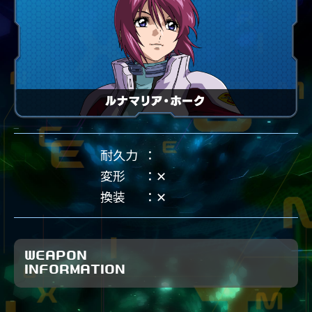
耐久力
変形
✕
換装
✕
WEAPON
INFORMATION