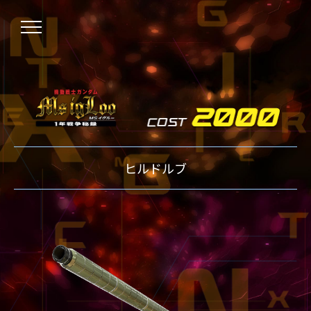
NEWS
ヒルドルブ
ニュース
OVER BOOST
オーバーブースト
XVOOST
クロスブースト
EXVS2
エクストリームバーサス2
MAXI BOOST ON
マキシブーストオン
BEGINNER'S GUIDE
初心者指南
TECHNIQUE