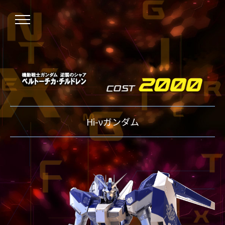
NEWS
Hi-νガンダム
ニュース
OVER BOOST
オーバーブースト
XVOOST
クロスブースト
EXVS2
エクストリームバーサス2
MAXI BOOST ON
マキシブーストオン
BEGINNER'S GUIDE
初心者指南
TECHNIQUE