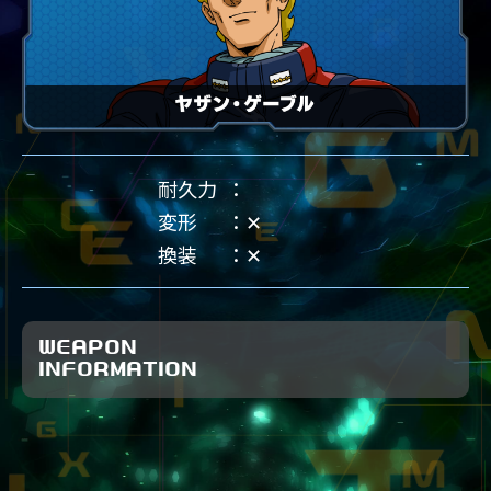
耐久力
変形
✕
換装
✕
WEAPON
INFORMATION