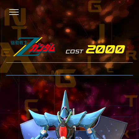
NEWS
ニュース
OVER BOOST
オーバーブースト
XVOOST
クロスブースト
EXVS2
エクストリームバーサス2
MAXI BOOST ON
マキシブーストオン
BEGINNER'S GUIDE
初心者指南
TECHNIQUE