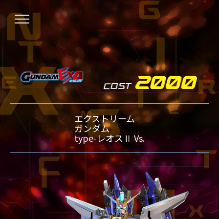
NEWS
エクストリーム
ニュース
OVER BOOST
ガンダム
オーバーブースト
type-レオスⅡ Vs.
XVOOST
クロスブースト
EXVS2
エクストリームバーサス2
MAXI BOOST ON
マキシブーストオン
BEGINNER'S GUIDE
初心者指南
TECHNIQUE