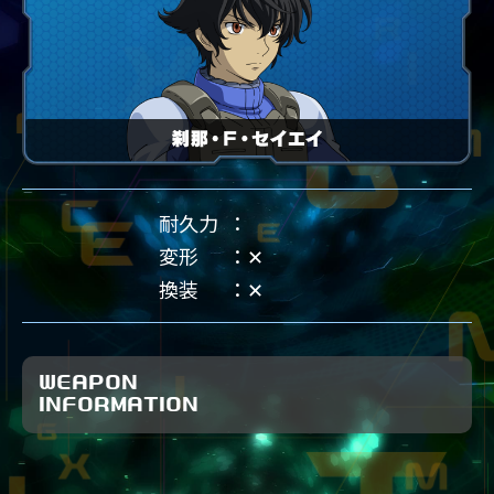
耐久力
変形
✕
換装
✕
WEAPON
INFORMATION