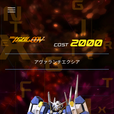
NEWS
アヴァランチエクシア
ニュース
OVER BOOST
オーバーブースト
XVOOST
クロスブースト
EXVS2
エクストリームバーサス2
MAXI BOOST ON
マキシブーストオン
BEGINNER'S GUIDE
初心者指南
TECHNIQUE