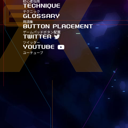
初心者指南
タイトル別15
タイトル別20
タイトル別25
タイトル別30
TECHNIQUE
TITLE-
TITLE
TITLE
テクニック
タイトル別15
タイトル別20
タイトル別25
GLOSSARY
TITLE-
TITLE
用語集
タイトル別15
タイトル別20
BUTTON PLACEMENT
TITLE-
ゲームパッドボタン配置
タイトル別15
TWITTER
ツイッター
YOUTUBE
ユーチューブ