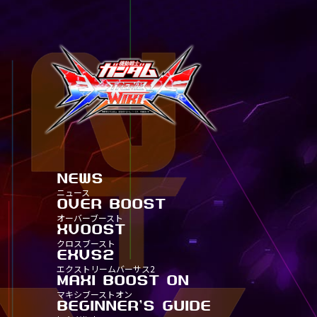
NEWS
ニュース
OVER BOOST
ALL
オーバーブースト
全機体一覧
XVOOST
TITLE
ALL
クロスブースト
タイトル別30
全機体一覧
EXVS2
TITLE
TITLE
ALL
エクストリームバーサス2
タイトル別25
タイトル別30
全機体一覧
MAXI BOOST ON
TITLE
TITLE
TITLE
ALL
マキシブーストオン
タイトル別20
タイトル別25
タイトル別30
全機体一覧
BEGINNER'S GUIDE
TITLE-
TITLE
TITLE
TITLE