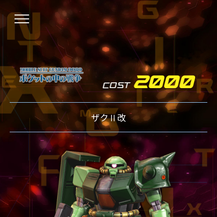
NEWS
ザクⅡ改
ニュース
OVER BOOST
オーバーブースト
XVOOST
クロスブースト
EXVS2
エクストリームバーサス2
MAXI BOOST ON
マキシブーストオン
BEGINNER'S GUIDE
初心者指南
TECHNIQUE