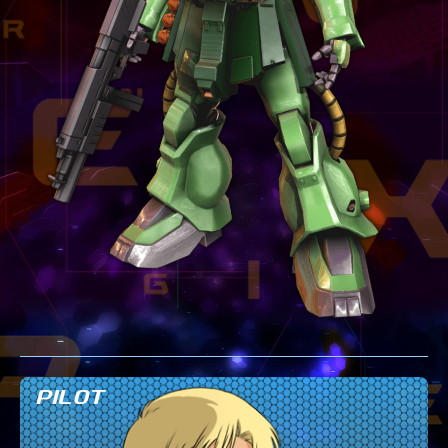
テクニック
GLOSSARY
用語集
BUTTON PLACEMENT
ゲームパッドボタン配置
TWITTER
ツイッター
YOUTUBE
ユーチューブ
PILOT