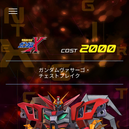
NEWS
ガンダムヴァサーゴ・
ニュース
OVER BOOST
チェストブレイク
オーバーブースト
XVOOST
クロスブースト
EXVS2
エクストリームバーサス2
MAXI BOOST ON
マキシブーストオン
BEGINNER'S GUIDE
初心者指南
TECHNIQUE