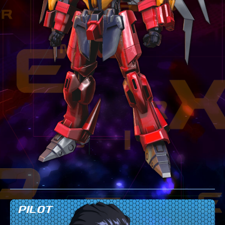
テクニック
GLOSSARY
用語集
BUTTON PLACEMENT
ゲームパッドボタン配置
TWITTER
ツイッター
YOUTUBE
ユーチューブ
PILOT