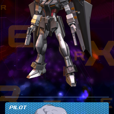
テクニック
GLOSSARY
用語集
BUTTON PLACEMENT
ゲームパッドボタン配置
TWITTER
ツイッター
YOUTUBE
ユーチューブ
PILOT