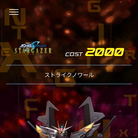
NEWS
ストライクノワール
ニュース
OVER BOOST
オーバーブースト
XVOOST
クロスブースト
EXVS2
エクストリームバーサス2
MAXI BOOST ON
マキシブーストオン
BEGINNER'S GUIDE
初心者指南
TECHNIQUE