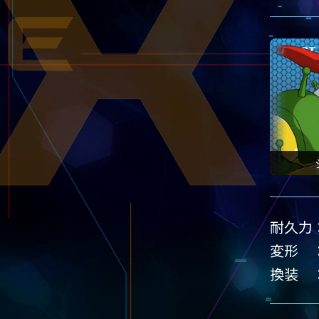
PILOT
耐久力
変形
換装