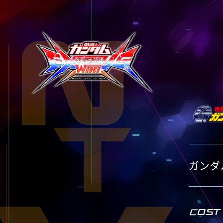
テクニック
タイトル別15
タイトル別20
タイトル別25
GLOSSARY
TITLE-
TITLE
用語集
タイトル別15
タイトル別20
BUTTON PLACEMENT
TITLE-
ゲームパッドボタン配置
タイトル別15
TWITTER
ツイッター
YOUTUBE
ユーチューブ
ガンダ