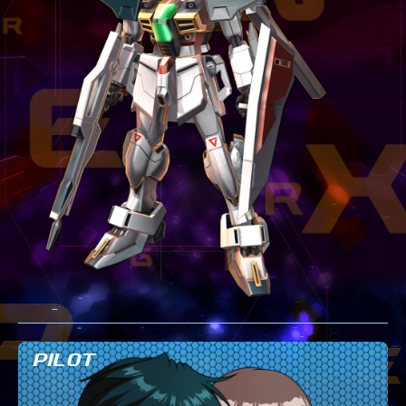
テクニック
GLOSSARY
用語集
BUTTON PLACEMENT
ゲームパッドボタン配置
TWITTER
ツイッター
YOUTUBE
ユーチューブ
PILOT