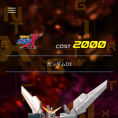
NEWS
ガンダムDX
ニュース
OVER BOOST
オーバーブースト
XVOOST
クロスブースト
EXVS2
エクストリームバーサス2
MAXI BOOST ON
マキシブーストオン
BEGINNER'S GUIDE
初心者指南
TECHNIQUE