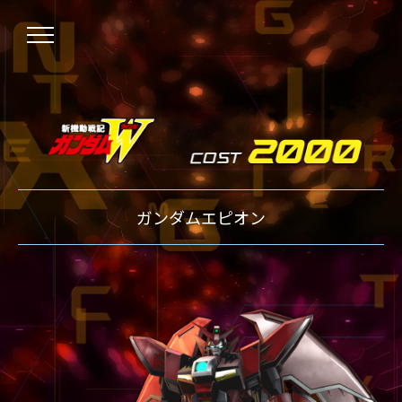
NEWS
ガンダムエピオン
ニュース
OVER BOOST
オーバーブースト
XVOOST
クロスブースト
EXVS2
エクストリームバーサス2
MAXI BOOST ON
マキシブーストオン
BEGINNER'S GUIDE
初心者指南
TECHNIQUE