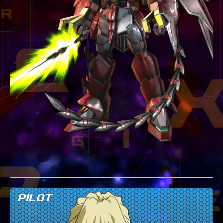
テクニック
GLOSSARY
用語集
BUTTON PLACEMENT
ゲームパッドボタン配置
TWITTER
ツイッター
YOUTUBE
ユーチューブ
PILOT