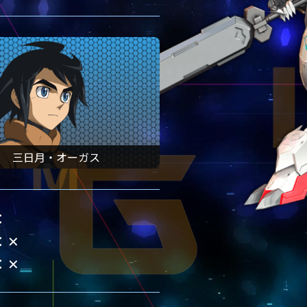
三日月・オーガス
✕
✕