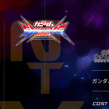
テクニック
タイトル別15
タイトル別20
タイトル別25
GLOSSARY
TITLE-
TITLE
用語集
タイトル別15
タイトル別20
BUTTON PLACEMENT
TITLE-
ゲームパッドボタン配置
タイトル別15
TWITTER
ツイッター
YOUTUBE
ユーチューブ
ガンダ