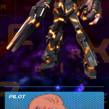
テクニック
GLOSSARY
用語集
BUTTON PLACEMENT
ゲームパッドボタン配置
TWITTER
ツイッター
YOUTUBE
ユーチューブ
PILOT