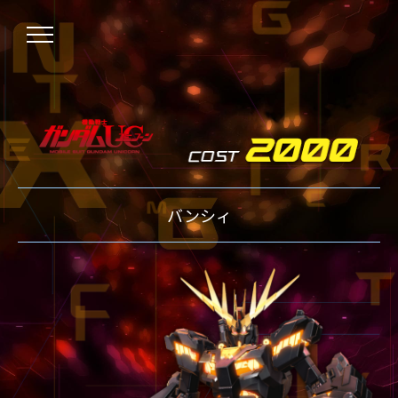
NEWS
バンシィ
ニュース
OVER BOOST
オーバーブースト
XVOOST
クロスブースト
EXVS2
エクストリームバーサス2
MAXI BOOST ON
マキシブーストオン
BEGINNER'S GUIDE
初心者指南
TECHNIQUE